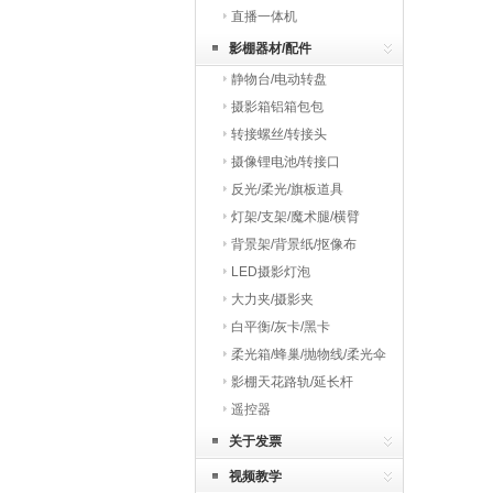
直播一体机
影棚器材/配件
静物台/电动转盘
摄影箱铝箱包包
转接螺丝/转接头
摄像锂电池/转接口
反光/柔光/旗板道具
灯架/支架/魔术腿/横臂
背景架/背景纸/抠像布
LED摄影灯泡
大力夹/摄影夹
白平衡/灰卡/黑卡
柔光箱/蜂巢/抛物线/柔光伞
影棚天花路轨/延长杆
遥控器
关于发票
视频教学