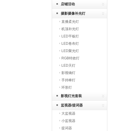
店铺活动
摄影摄像补光灯
直播柔光灯
机顶补光灯
LED平板灯
LED卷布灯
LED聚光灯
RGB特效灯
LED天灯
影视镝灯
手持棒灯
环形灯
影视灯光套装
监视器/提词器
大监视器
小监视器
提词器