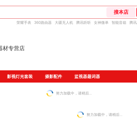
荣耀手表
360路由器
大疆无人机
腾讯听听
女神微单
智能音箱
腾讯
器材专营店
影视灯光套装
摄影配件
监视器题词器
努力加载中，请稍后...
努力加载中，请稍后...