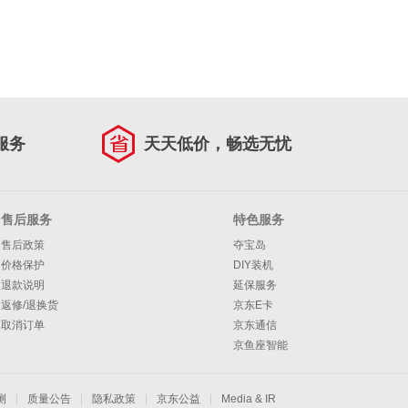
服务
天天低价，畅选无忧
售后服务
特色服务
售后政策
夺宝岛
价格保护
DIY装机
退款说明
延保服务
返修/退换货
京东E卡
取消订单
京东通信
京鱼座智能
测
|
质量公告
|
隐私政策
|
京东公益
|
Media & IR