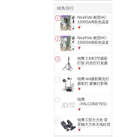
销售排行
NiceFoto 耐思HC-
1
1500SA/B双色温直
播补光灯摄影灯
￥
160W常亮灯套装
led柔光灯太阳灯影
NiceFoto 耐思HC-
2
视灯美颜灯影棚视频
1500SA/B双色温直
灯 【白光】单灯套
播补光灯摄影灯
￥
2：格栅方形柔光箱
160W常亮灯套装
led柔光灯太阳灯影
锐鹰 2.6米3节摄影
3
视灯美颜灯影棚视频
灯架 闪光灯灯架摄
灯 【白光】单灯套
影器材 摄影灯架i-
￥
5：球形柔光罩
2601/M
锐鹰 led摄影聚光灯
4
摄影灯 摄像灯影视
灯 电影灯演播灯
￥
CLL-1600TDX两灯
套装
锐鹰
5
（FALCONEYES）
锐鹰大力夹摄影夹
￥
闪光灯大力夹 带冷
靴座大力夹 大力钳
锐鹰 C型大力夹 背
6
CL-CLiP5
景轴大力夹天地柱背
景轴配件 金属大力
￥
夹CL-22